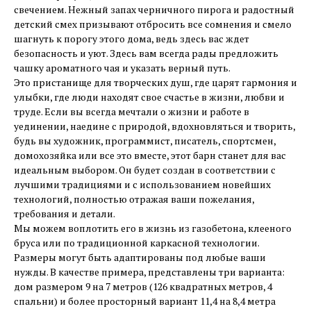
свечением. Нежный запах черничного пирога и радостный
детский смех призывают отбросить все сомнения и смело
шагнуть к порогу этого дома, ведь здесь вас ждет
безопасность и уют. Здесь вам всегда рады предложить
чашку ароматного чая и указать верный путь.
Это пристанище для творческих душ, где царят гармония и
улыбки, где люди находят свое счастье в жизни, любви и
труде. Если вы всегда мечтали о жизни и работе в
уединении, наедине с природой, вдохновляться и творить,
будь вы художник, программист, писатель, спортсмен,
домохозяйка или все это вместе, этот барн станет для вас
идеальным выбором. Он будет создан в соответствии с
лучшими традициями и с использованием новейших
технологий, полностью отражая ваши пожелания,
требования и детали.
Мы можем воплотить его в жизнь из газобетона, клееного
бруса или по традиционной каркасной технологии.
Размеры могут быть адаптированы под любые ваши
нужды. В качестве примера, представлены три варианта:
дом размером 9 на 7 метров (126 квадратных метров, 4
спальни) и более просторный вариант 11,4 на 8,4 метра